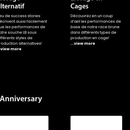
lternatif
Cages
eu de success stories
Découvrez en un coup
’écrivent aussi facilement
d’œil les performances de
ue les performances de
base de notre race brune
otre souche LB sous
dans différents types de
ifférents styles de
production en cage!
roduction alternatives!
...view more
..view more
Anniversary