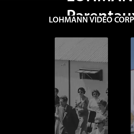
Parentau
LOHMANN VIDÉO CORPOR
Que vous soyez un clie
membre de la famille 
du sujet et découvrez 
autres!