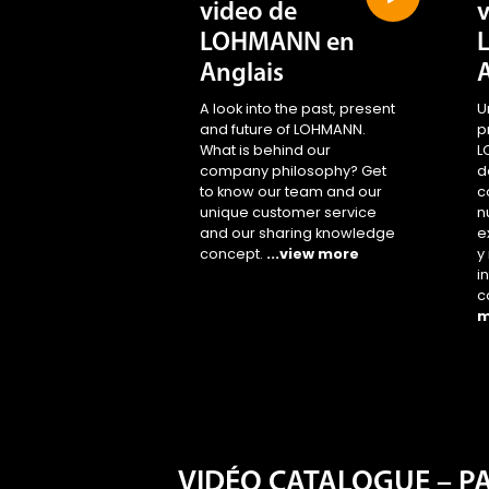
video de
LOHMANN en
Anglais
A look into the past, present
U
and future of LOHMANN.
p
What is behind our
L
company philosophy? Get
d
to know our team and our
c
unique customer service
n
and our sharing knowledge
e
concept.
...view more
y
i
c
m
VIDÉO CATALOGUE – P