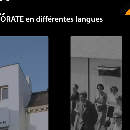
x
ATE en différentes langues
nt fidèle ou un nouveau
LOHMANN, entrez dans le vif
ce qui nous distingue des