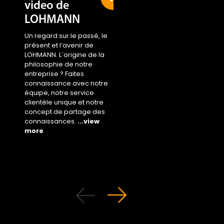
video de
Sustainability
LOHMANN
area
Un regard sur le passé, le
Access the new area 
présent et l’avenir de
...view more
LOHMANN. L´origine de la
philosophie de notre
entreprise ? Faites
connaissance avec notre
équipe, notre service
clientèle unique et notre
concept de partage des
connaissances.
...view
more