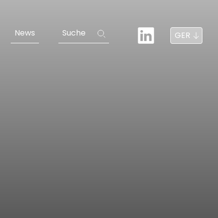
News
Suche
GER