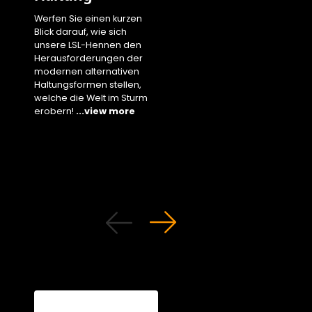
Blick die
Werfen Sie einen kurzen
Leistungsparameter
Blick darauf, wie sich
unserer weißen Henne
unsere LSL-Hennen den
Käfighaltung unter
Herausforderungen der
verschiedenen
modernen alternativen
Klimabedingungen
Haltungsformen stellen,
entdecken!
...view m
welche die Welt im Sturm
erobern!
...view more