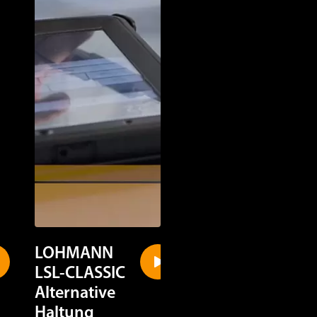
LOHMANN
LOHMANN
LSL-CLASSIC
LSL-CLASSIC
Alternative
Käfighaltung
Haltung
Hier können sie auf ei