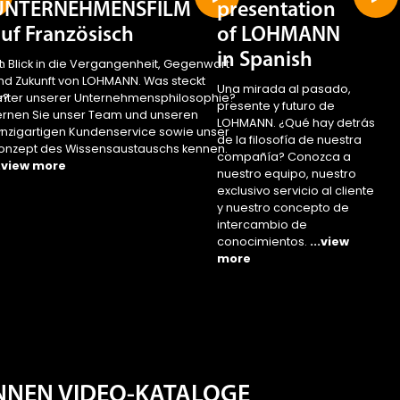
UNTERNEHMENSFILM
presentation
uf Französisch
of LOHMANN
in Spanish
t
in Blick in die Vergangenheit, Gegenwart
nd Zukunft von LOHMANN. Was steckt
Una mirada al pasado,
e?
inter unserer Unternehmensphilosophie?
presente y futuro de
ernen Sie unser Team und unseren
LOHMANN. ¿Qué hay detrás
r
inzigartigen Kundenservice sowie unser
de la filosofía de nuestra
.
onzept des Wissensaustauschs kennen.
compañía? Conozca a
..view more
nuestro equipo, nuestro
exclusivo servicio al cliente
y nuestro concepto de
intercambio de
conocimientos.
...view
more
ENNEN VIDEO-KATALOGE