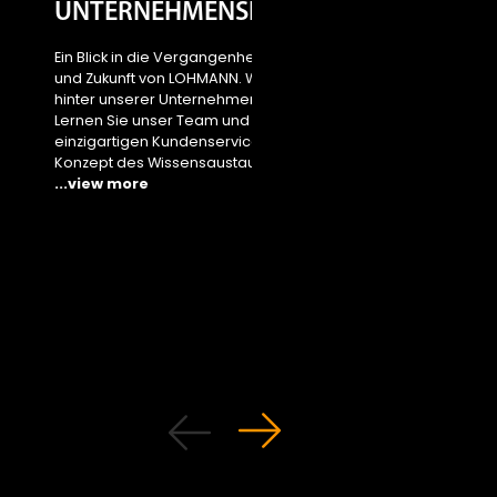
UNTERNEHMENSFILM
Sustainability
area
Ein Blick in die Vergangenheit, Gegenwart
und Zukunft von LOHMANN. Was steckt
Access the new area 
hinter unserer Unternehmensphilosophie?
...view more
Lernen Sie unser Team und unseren
einzigartigen Kundenservice sowie unser
Konzept des Wissensaustauschs kennen.
...view more