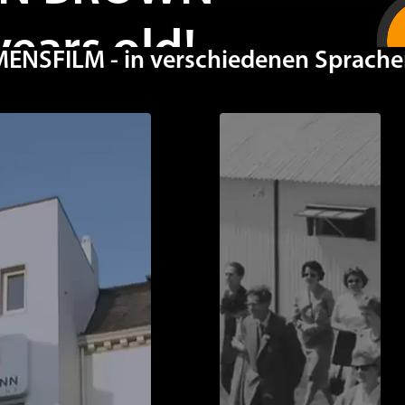
years old!
SFILM - in verschiedenen Sprache
thday! (I)