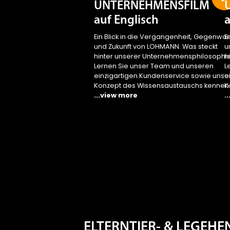
UNTERNEHMENSFILM
auf Englisch
a
Ein Blick in die Vergangenheit, Gegenwar
E
und Zukunft von LOHMANN. Was steckt
u
hinter unserer Unternehmensphilosophi
h
Lernen Sie unser Team und unseren
L
einzigartigen Kundenservice sowie unse
e
Konzept des Wissensaustauschs kennen
K
...view more
.
ELTERNTIER- & LEGEH