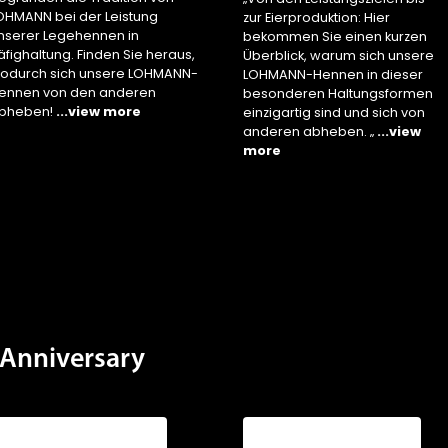
OHMANN bei der Leistung
zur Eierproduktion: Hier
nserer Legehennen in
bekommen Sie einen kurzen
äfighaltung. Finden Sie heraus,
Überblick, warum sich unsere
odurch sich unsere LOHMANN-
LOHMANN-Hennen in dieser
ennen von den anderen
besonderen Haltungsformen
bheben!
...view more
einzigartig sind und sich von
anderen abheben. „
...view
more
Anniversary