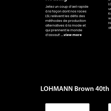
L
Jetez un coup d’œil rapide
u
à la façon dont nos races
K
LSL relèvent les défis des
w
méthodes de production
H
alternatives à la mode et
a
qui prennent le monde
d’assaut!
...view more
LOHMANN Brown 40th 