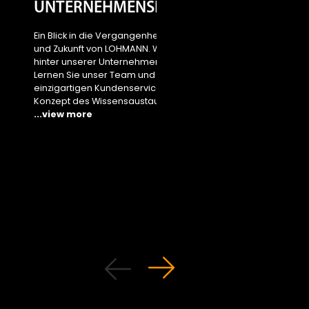
UNTERNEHMENSFILM
Sustainability
area
Ein Blick in die Vergangenheit, Gegenwart
und Zukunft von LOHMANN. Was steckt
Access the new area 
hinter unserer Unternehmensphilosophie?
...view more
Lernen Sie unser Team und unseren
einzigartigen Kundenservice sowie unser
Konzept des Wissensaustauschs kennen.
...view more