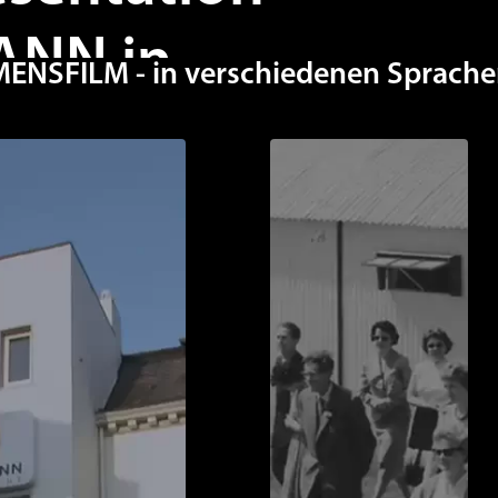
ANN in
SFILM - in verschiedenen Sprache
WEITERE 
 presente y futuro de
rás de la filosofía de
nozca a nuestro equipo,
cio al cliente y nuestro
bio de conocimientos.