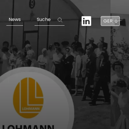
News
Suche
GER