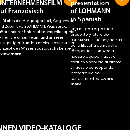
UNTERNEHMENSFILM
presentation
uf Französisch
of LOHMANN
in Spanish
t
in Blick in die Vergangenheit, Gegenwart
nd Zukunft von LOHMANN. Was steckt
Una mirada al pasado,
e?
inter unserer Unternehmensphilosophie?
presente y futuro de
ernen Sie unser Team und unseren
LOHMANN. ¿Qué hay detrás
r
inzigartigen Kundenservice sowie unser
de la filosofía de nuestra
.
onzept des Wissensaustauschs kennen.
compañía? Conozca a
..view more
nuestro equipo, nuestro
exclusivo servicio al cliente
y nuestro concepto de
intercambio de
conocimientos.
...view
more
ENNEN VIDEO-KATALOGE