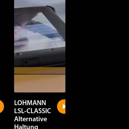
LOHMANN
LOHMANN
LSL-CLASSIC
LSL-CLASSIC
Alternative
Käfighaltung
Haltung
Hier können sie auf ei