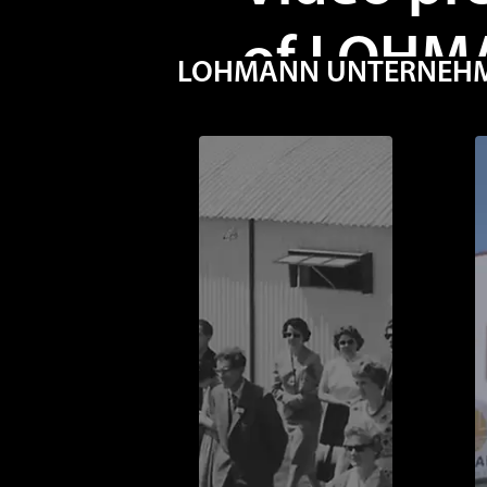
of LOHM
LOHMANN UNTERNEHMEN
Spanish
Una mirada al pasado,
LOHMANN. ¿Qué hay det
nuestra compañía? Co
nuestro exclusivo servi
concepto de intercam