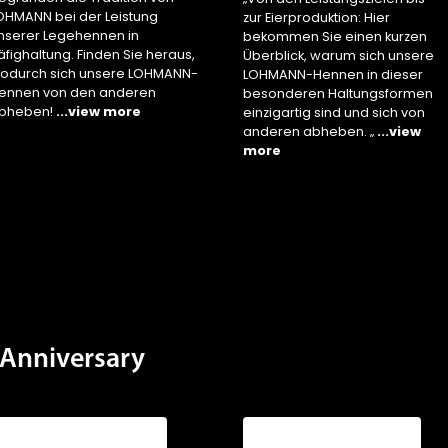
OHMANN bei der Leistung
zur Eierproduktion: Hier
nserer Legehennen in
bekommen Sie einen kurzen
äfighaltung. Finden Sie heraus,
Überblick, warum sich unsere
odurch sich unsere LOHMANN-
LOHMANN-Hennen in dieser
ennen von den anderen
besonderen Haltungsformen
bheben!
...view more
einzigartig sind und sich von
anderen abheben. „
...view
more
Anniversary