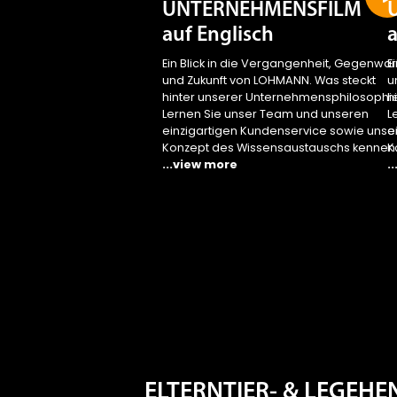
UNTERNEHMENSFILM
auf Englisch
a
Ein Blick in die Vergangenheit, Gegenwar
E
und Zukunft von LOHMANN. Was steckt
u
hinter unserer Unternehmensphilosophi
h
Lernen Sie unser Team und unseren
L
einzigartigen Kundenservice sowie unse
e
Konzept des Wissensaustauschs kennen
K
...view more
.
ELTERNTIER- & LEGEH