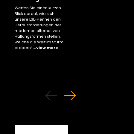
Blick die
Werfen Sie einen kurzen
Leistungsparameter
Blick darauf, wie sich
unserer weißen Henne
unsere LSL-Hennen den
Käfighaltung unter
Herausforderungen der
verschiedenen
modernen alternativen
Klimabedingungen
Haltungsformen stellen,
entdecken!
...view m
welche die Welt im Sturm
erobern!
...view more