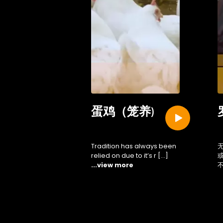
蛋鸡（笼养)
Tradition has always been
relied on due to it’s r […]
...view more