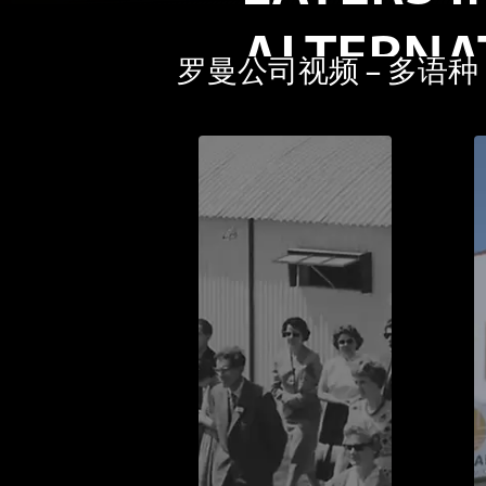
ALTERNA
罗曼公司视频 – 多语种
HOUSIN
From performance goal
here’s a quick peek in
excelling in this ne
style, and what make
the rest!