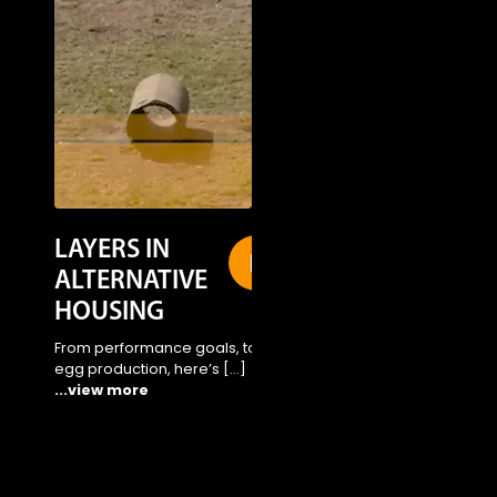
LAYERS IN
LOHMANN
ALTERNATIVE
LSL-CLASSIC
HOUSING
Alternative
Housing
From performance goals, to
egg production, here’s […]
Take a quick peek how
...view more
LSL breeds are rising t
[…]
...view more