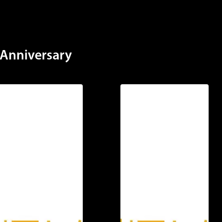
stem.
Anniversary
ding