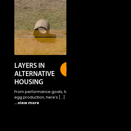
LAYERS IN
LOHMANN
ALTERNATIVE
LSL-CLASSIC
HOUSING
Alternative
Housing
From performance goals, to
egg production, here’s […]
Take a quick peek how
...view more
LSL breeds are rising t
[…]
...view more