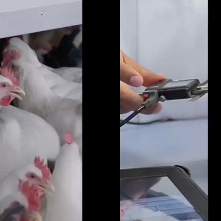
all
e
rs