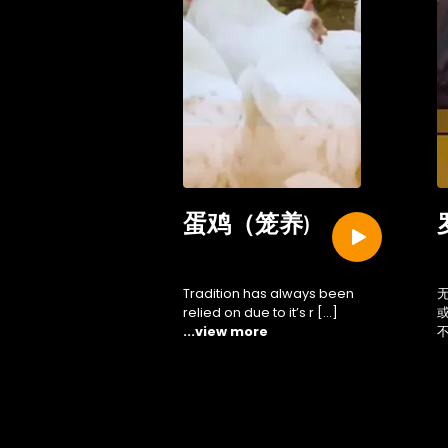
of
蛋鸡（笼养)
av
Tradition has always been
relied on due to it’s r […]
...view more