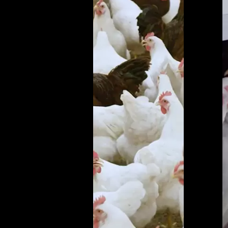
to 
th
tie