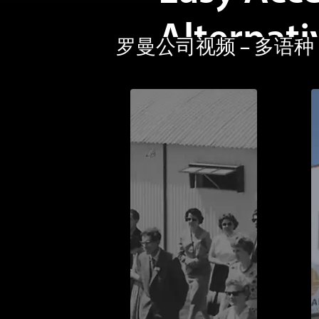
Alternat
罗曼公司视频 – 多语种
Th
ch