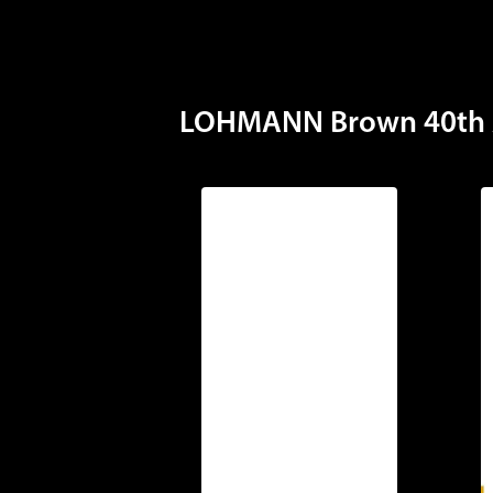
sy
LOHMANN Brown 40th 
Ad